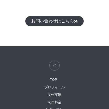
お問い合わせはこちら
I
n
s
t
a
TOP
g
r
プロフィール
a
m
制作実績
制作料金