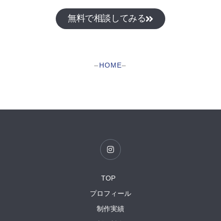
無料で相談してみる
–
HOME
–
I
n
s
t
a
TOP
g
r
プロフィール
a
m
制作実績