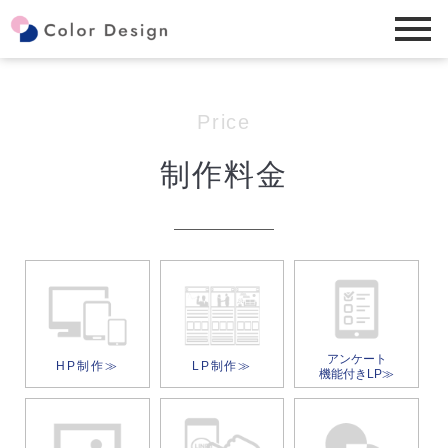
Price
制作料金
アンケート
HP制作≫
LP制作≫
機能付きLP≫