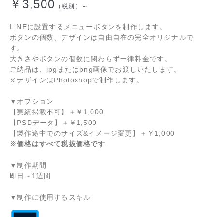
￥3,500
（税別）～
LINEに設置するメニューボタンを制作します。
ボタンの個数、デザインは自由自在の完全オリジナルで
す。
大きさやボタンの個数に関わらず一律料金です。
ご納品は、jpgまたはpng画像でお渡しいたします。
※デザインはPhotoshopで制作します。
▼オプション
【実績掲載不可】
＋
￥1,000
【PSDデータ】
＋
￥1,500
【製作途中でのサイズ&イメージ変更】
＋
￥1,000
※価格はすべて税抜価格です
▼制作期間
即日～1週間
▼制作に使用するスキル