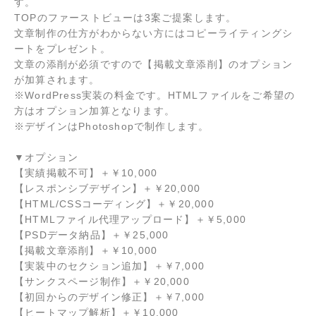
す。
TOPのファーストビューは3案ご提案します。
文章制作の仕方がわからない方にはコピーライティングシ
ートをプレゼント。
文章の添削が必須ですので【掲載文章添削】のオプション
が加算されます。
※WordPress実装の料金です。HTMLファイルをご希望の
方はオプション加算となります。
※デザインはPhotoshopで制作します。
▼オプション
【実績掲載不可】
＋
￥10,000
【レスポンシブデザイン】
＋
￥20,000
【HTML/CSSコーディング】
＋
￥20,000
【HTMLファイル代理アップロード】
＋
￥5,000
【PSDデータ納品】
＋
￥25,000
【掲載文章添削】＋
￥10,000
【実装中のセクション追加】
＋
￥7,000
【サンクスページ制作】
＋
￥20,000
【初回からのデザイン修正】
＋
￥7,000
【ヒートマップ解析】
＋
￥10,000