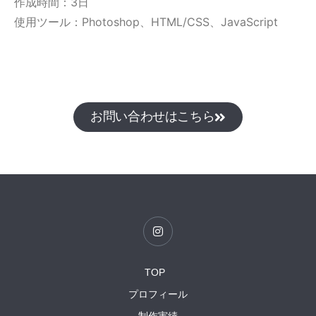
作成時間：3日
使用ツール：Photoshop、HTML/CSS、JavaScript
お問い合わせはこちら
I
n
s
t
a
TOP
g
r
プロフィール
a
m
制作実績